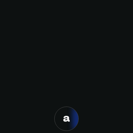
Estas herramientas permiten
avanzar mucho con pocos
recursos tal como lo hace el
equipo de GoodPlayers que a
la fecha sigue utilizando
muchos componentes no-
code.
Como pivotear es un
privilegio, si encuentras una
mejor idea de la que tenías
inicialmente hay que
Nombre
perseguirla.
Y como el conocimiento que
requiere una startup para ser
exitosa tiene que venir de
algún lado. Si no es
Apellido
experiencia directa de los