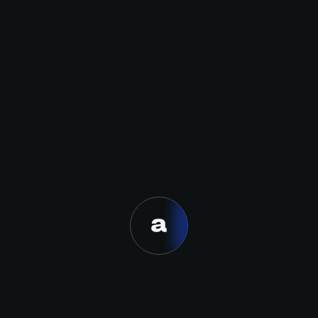
Lo complicado que es
transmitir el valor de estos
proyectos a ejecutivos en otras
áreas
Las labores de
administración de cambio que
acompañan a cada proyecto
Nombre
de transformación digital
Entender que la
transformación digital son
inversiones y que existen
riesgos en sus iniciativas
Apellido